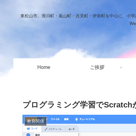
東松山市、滑川町・嵐山町・吉見町・伊奈町を中心に、小学2
W
Home
ご挨拶
プログラミング学習でScratc
教育関係