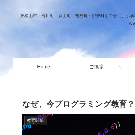
東松山市、滑川町・嵐山町・吉見町・伊奈町を中心に、小学2
W
Home
ご挨拶
なぜ、今プログラミング教育？
教育関係