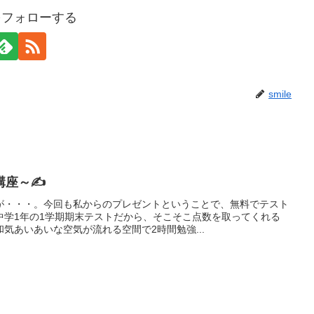
eをフォローする
smile
講座～✍
が・・・。今回も私からのプレゼントということで、無料でテスト
中学1年の1学期期末テストだから、そこそこ点数を取ってくれる
気あいあいな空気が流れる空間で2時間勉強...