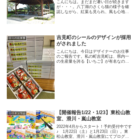
こんにちは。まだまだ暑い日が続きます
が・・・。八丁湖のさくら猫の様子を確
認しながら、紅葉も見られ、風も心地よ
い。さくら猫 呼吸に合わせ 来（く）
る紅葉見上げれば 来（きた）る紅葉
覗く猫素人なので、あまり突っ込まない
でください♪
吉見町のシールのデザインが採用
日々の出来事
がされました
こんにちは、今日はデザイナーのお仕事
のご報告です。私の町吉見町は、県内一
の生産量を誇る【いちご】が有名なので
すが、現在、国内のみならず、海外への
出荷も行っています。吉見町から世界
へ、美味しいいちごを届けています。そ
して、今回その海外に出荷す...
【開催報告1/22・1/23】東松山教
カリキュラム
室、滑川・嵐山教室
2022年4月からスタート！予約受付中です
♪ 1月22日（土）と1月23日（日）。東
松山教室、滑川・嵐山教室にてプログラ