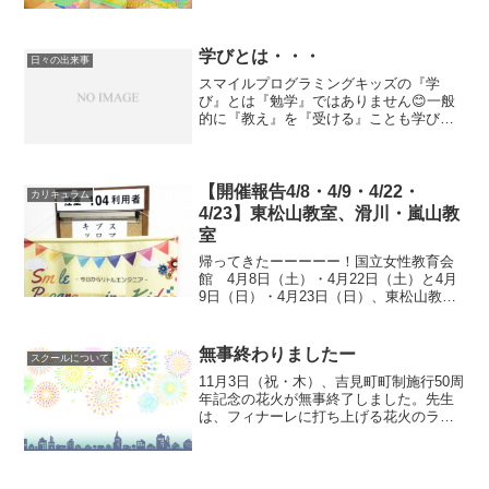
ミングのレッスン。今日は私立受験で
す。中学3年生頑張ってください！ スマ
イルプログラミングキッズでは、到着し
学びとは・・・
た子どもたち...
日々の出来事
スマイルプログラミングキッズの『学
び』とは『勉学』ではありません😊一般
的に『教え』を『受ける』ことも学びで
すが、当教室では自ら学ぶことを重要視
しています。毎回レッスンの初めにテキ
スト配り、完成形を見せ、子どもたちの
想像力を膨らませます。自己...
【開催報告4/8・4/9・4/22・
カリキュラム
4/23】東松山教室、滑川・嵐山教
室
帰ってきたーーーーー！国立女性教育会
館 4月8日（土）・4月22日（土）と4月
9日（日）・4月23日（日）、東松山教室
と滑川・嵐山教室のプログラミング教室
を開催しました♪久しぶりの開催報告です
(^^♪ プログラミング教室はずっと開催
無事終わりましたー
スクールについて
してます...
11月3日（祝・木）、吉見町町制施行50周
年記念の花火が無事終了しました。先生
は、フィナーレに打ち上げる花火のライ
ブ配信を担当し、直接見ることはできま
せんでしたが、後で配信したYoutubeを確
認し、無事終えたことに安堵できたのは2
日後でし...