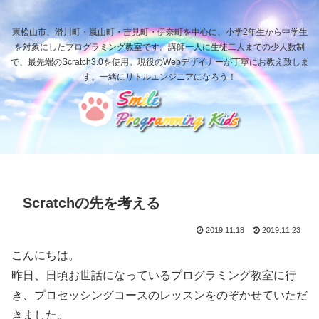
東松山市、滑川町・嵐山町・吉見町・伊奈町を中心に、小学2年生から中学生
を対象にしたプログラミング教室です。講師一人に生徒二人までの少人数制
で、最先端のScratch3.0を使用。現役のWebデザイナーが丁寧にお教え致しま
す。一緒にリトルエンジニアになろう！
Scratchの先を考える
2019.11.18
2019.11.23
こんにちは。
昨日、日頃お世話になっているプログラミング教室に行
き、プロセッシングコースのレッスンをのぞかせていただ
きました。