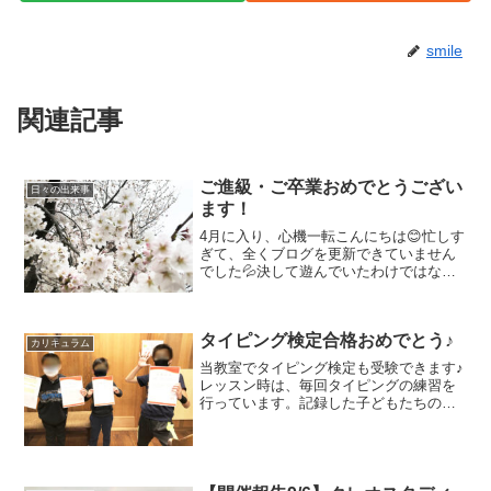
smile
関連記事
ご進級・ご卒業おめでとうござい
日々の出来事
ます！
4月に入り、心機一転こんにちは😊忙しす
ぎて、全くブログを更新できていません
でした💦決して遊んでいたわけではない
んですよ♪今年度は何をやろうかな～と
か、こんなことしたらキッズたちが喜ぶ
かな～とかいろいろ練ったり、商談をし
タイピング検定合格おめでとう♪
たりしていました(^▽...
カリキュラム
当教室でタイピング検定も受験できます♪
レッスン時は、毎回タイピングの練習を
行っています。記録した子どもたちの個
人データを基に、受験級についてアドバ
イスをさせていただきます😊将来必要な
力を、確かなものにしていきましょう！