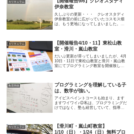
【開催報告9/6】クレオスタディ
カリキュラム
伊奈教室
久しぶりの更新・・・ クレオスタディ
伊奈教室の前に広がっていたコスモス畑
は、もう更地になってしまいました。ま
た来年かな❔ いつも早く到着するちびっ
こ二人と、時間まで軽くお話😊キッズ
『先生、休みの日は何してるのー？』先
【開催報告4/10・11】東松山教
生『先生、8月休みなかっ...
カリキュラム
室・滑川・嵐山教室
だいぶ更新が滞ってしまいましたが、4月
10日・11日で東松山教室と滑川・嵐山教
室にてプログラミング教室を開催致しま
した。20021年度ついにスタートです！
緊急事態宣言が発令され、今日もいつも
以上に入念に消毒をして開催していま
プログラミングを理解している子
す。換気や消毒...
教育関係
は、数学が強い。
アイビスペイントコースも始まり、ます
ますワイワイ♪😊私は、プログラミングだ
けではなく、塾も経営していて、指導も
しているのですが、『なるほどなー』と
思うことがあります。実体験から来る、
完全な主観です。プログラミングを理解
【滑川町・嵐山町教室】
している中学生は、数学...
カリキュラム
1/10（日）・1/24（日）無料プロ