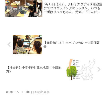
6月15日（火）。クレオスタディ伊奈教室
にてプログラミングのレッスン。いつも
一番はリュウちゃん。元気に『こんにち
はー！』と教室に入ってきます♪スマイル
プログラミングキッズでは、到着した子
どもたちから自分のパソコンの準備をし
ます。低学年のキッ...
【満員御礼！】オープンカレッジ開催報
告
【社会科】小学4年生日本地図（中部地
方）
ホーム
日々の出来事