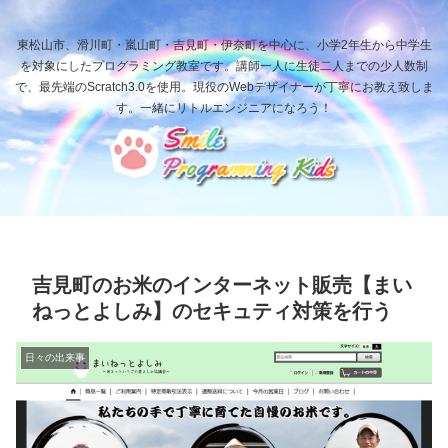
東松山市、滑川町・嵐山町・吉見町・伊奈町を中心に、小学2年生から中学生
を対象にしたプログラミング教室です。講師一人に生徒二人までの少人数制
で、最先端のScratch3.0を使用。現役のWebデザイナーが丁寧にお教え致しま
す。一緒にリトルエンジニアになろう！
吉見町のお米のインターネット販売【まい
ねっとよしみ】のセキュティ対策を行う
日々の出来事