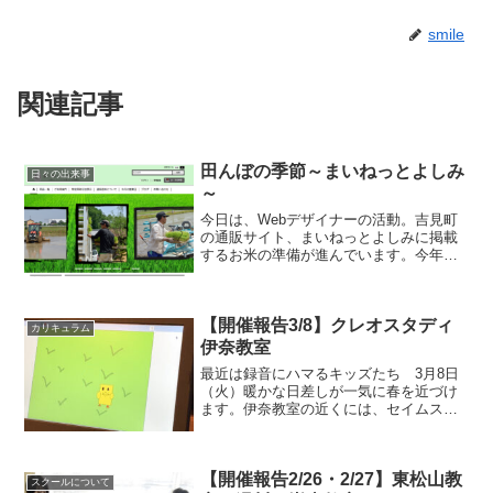
smile
関連記事
田んぼの季節～まいねっとよしみ
日々の出来事
～
今日は、Webデザイナーの活動。吉見町
の通販サイト、まいねっとよしみに掲載
するお米の準備が進んでいます。今年も
美味しいお米が収穫できそうです！（撮
影は、ドローンで行いました）
【開催報告3/8】クレオスタディ
カリキュラム
伊奈教室
最近は録音にハマるキッズたち 3月8日
（火）暖かな日差しが一気に春を近づけ
ます。伊奈教室の近くには、セイムスさ
んがありますが、この道をひょこひょこ
と歩く猫さんをよく見かけます🐈 猫好
きな私たちは、ネコの気持ちをアフレコ
【開催報告2/26・2/27】東松山教
します。『あー、そろそ...
スクールについて