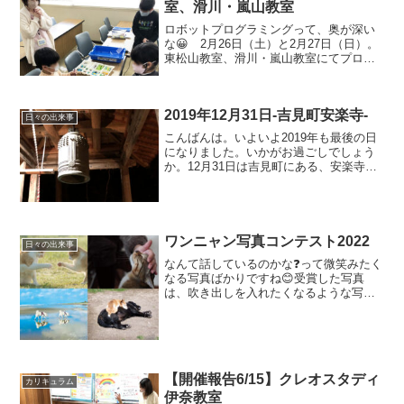
室、滑川・嵐山教室
ロボットプログラミングって、奥が深い
な😀 2月26日（土）と2月27日（日）。
東松山教室、滑川・嵐山教室にてプログ
ラミングのレッスン。ロボットプログラ
ミングコースがプレオープン中です♪ ス
マイルプログラミングキッズでは、到着
2019年12月31日-吉見町安楽寺-
した子どもたちか...
日々の出来事
こんばんは。いよいよ2019年も最後の日
になりました。いかがお過ごしでしょう
か。12月31日は吉見町にある、安楽寺
（吉見観音）に行って参りました。いつ
もなら寝ている時間ですが、完全防備で
出発。（午後11時30分）お願い事は、隠
すことでもあり...
ワンニャン写真コンテスト2022
日々の出来事
なんて話しているのかな❓って微笑みたく
なる写真ばかりですね😊受賞した写真
は、吹き出しを入れたくなるような写真
ばかりです！買わずに飼ってね。動物を
飼ったら、最後まで責任を持ちましょ
う。（←常識すぎますかね汗）今年は本
コンテストにスマイルプログ...
【開催報告6/15】クレオスタディ
カリキュラム
伊奈教室