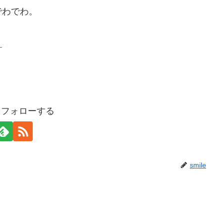
でわでわ。
ト
eをフォローする
smile