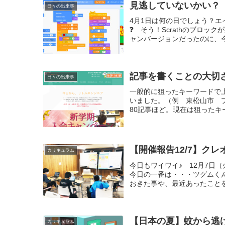
見逃していないかい？
日々の出来事
4月1日は何の日でしょう？エ
❓ そう！Scrathのブロッ
ャンバージョンだったのに、今年
記事を書くことの大切
日々の出来事
一般的に狙ったキーワードで上
いました。（例 東松山市 
80記事ほど。現在は狙った
【開催報告12/7】ク
カリキュラム
今日もワイワイ♪ 12月7日
今日の一番は・・・ツグムくん
おきた事や、最近あったことを
【日本の夏】蚊から逃
カリキュラム