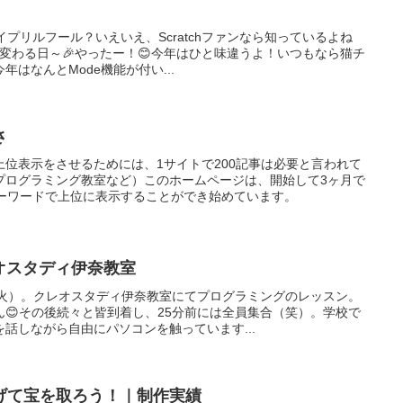
イプリルフール？いえいえ、Scratchファンなら知っているよね
クが変わる日～🎉やったー！😊今年はひと味違うよ！いつもなら猫チ
はなんとMode機能が付い...
さ
位表示をさせるためには、1サイトで200記事は必要と言われて
プログラミング教室など）このホームページは、開始して3ヶ月で
キーワードで上位に表示することができ始めています。
レオスタディ伊奈教室
（火）。クレオスタディ伊奈教室にてプログラミングのレッスン。
😊その後続々と皆到着し、25分前には全員集合（笑）。学校で
話しながら自由にパソコンを触っています...
げて宝を取ろう！｜制作実績