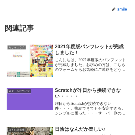
smile
関連記事
2021年度版パンフレットが完成
カリキュラム
しました！
こんにちは、2021年度版のパンフレット
が完成しました。お求めの方は、こちら
のフォームからお気軽にご連絡をどうぞ♪
資料請求は無料です。
Scratchが昨日から接続できな
スクールについて
い・・・・
昨日からScratchが接続できない
件・・・。接続できても不安定すぎる。
シンプルに困った・・・サーバー側の問
題らしいけど、早く復旧してほしいな🎉
こんなときは、タイピングやー！皆自分
の記録を塗り替えよう😊
日陰はなんだか楽しい♪
日々の出来事