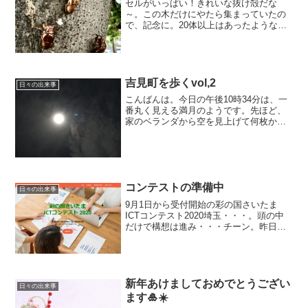
セルがいっぱい！きれいな抜け殻だな
～。この木だけにやたら集まっていたの
で、記念に。20体以上はあったような。
炎天下はキツイけど、日陰なら楽しめま
す。
吉見町を歩くvol,2
日々の出来事
こんばんは。今日の午後10時34分は、一
番丸く見える満月のようです。先ほど、
家のベランダから空を見上げて何枚か撮
影。スマホで撮影しましたが、思ってい
た以上にキレイに写っていて技術の進化
に感心。最近、考え事や気分転換に歩
く、吉見町の大きな湖。...
コンテストの準備中
日々の出来事
9月1日から受付開始の彩の国さいたま
ICTコンテスト2020埼玉・・・。頭の中
だけで構想は進み・・・チーン。昨日、
かおり先生の進み具合を見て、さらにチ
ーン。そして一人考える・・・
新年あけましておめでとうござい
日々の出来事
ます🎍☀️