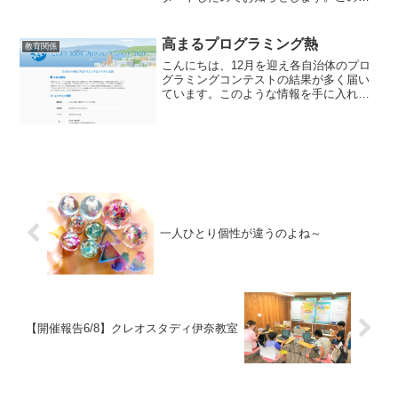
ンライン講座では、小中学生を対象に学
校でも導入されているスクラッチやプロ
セッシング、3DCGの3科目を学ぶことが
高まるプログラミング熱
教育関係
できます。また、グル...
こんにちは、12月を迎え各自治体のプロ
グラミングコンテストの結果が多く届い
ています。このような情報を手に入れる
たびに、『国も自治体もプログラミング
を普及させようとしている』と感じ取れ
ます。子どもたちの学びの引き出しが増
えている。本当に今の子...
一人ひとり個性が違うのよね～
【開催報告6/8】クレオスタディ伊奈教室