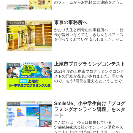
のフォームからお気軽にご連絡をどうぞ♪
資料請求は無料です。
東京の事務所へ
日々の出来事
かおり先生と南青山の事務所へ・・・社
長が普段いなくても、きちんとオフィス
を守ってくれていて安心しました。イン
スタでも南青山オフィスの様子を公開し
ています。 この投稿をInstagramで見る
スマイルプログラミングキッズ
(@smile_pr...
上尾市プログラミングコンテスト
教育関係
2021年度の上尾市プログラミングコンテ
ストの詳細が発表がされました。早いも
ので、もう3回目を迎えるということで
す。地域が一体となってプログラミング
教育を応援する体制が羨ましい。対象地
域に限りがありますが、どんどんチャレ
ンジしてほしいと思い...
SmileMe、小中学生向け「プログ
教育関係
ラミングオンライン講座」をスタ
ート
こんにちは、今日は提携している
SmileMe株式会社がオンライン講座をス
タートしたのでお知らせします。このオ