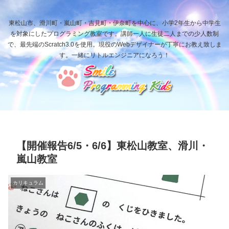
東松山市、滑川町・嵐山町・吉見町・伊奈町を中心に、小学2年生から中学生
を対象にしたプログラミング教室です。講師一人に生徒二人までの少人数制
で、最先端のScratch3.0を使用。現役のWebデザイナーが丁寧にお教え致しま
す。一緒にリトルエンジニアになろう！
【開催報告6/5・6/6】東松山教室、滑川・
嵐山教室
カリキュラム