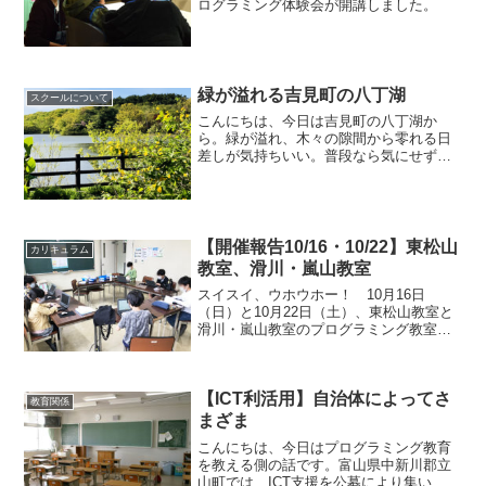
ログラミング体験会が開講しました。
緑が溢れる吉見町の八丁湖
スクールについて
こんにちは、今日は吉見町の八丁湖か
ら。緑が溢れ、木々の隙間から零れる日
差しが気持ちいい。普段なら気にせず外
に出るのに、新型コロナウィルスの影響
で外に出る回数が激減。短い時間でした
が、日光を浴びてきました。猫ちゃんた
ちも元気そうでした。
【開催報告10/16・10/22】東松山
カリキュラム
教室、滑川・嵐山教室
スイスイ、ウホウホー！ 10月16日
（日）と10月22日（土）、東松山教室と
滑川・嵐山教室のプログラミング教室を
開催しました♪ スマイルプログラミング
キッズでは、到着した子どもたちから自
分のパソコンの準備をします。低学年の
【ICT利活用】自治体によってさ
子もしっかりと自分...
教育関係
まざま
こんにちは、今日はプログラミング教育
を教える側の話です。富山県中新川郡立
山町では、ICT支援を公募により集い、児