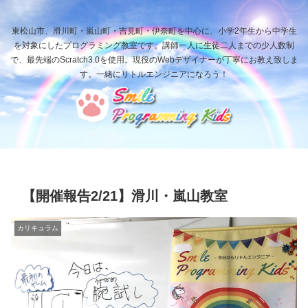
東松山市、滑川町・嵐山町・吉見町・伊奈町を中心に、小学2年生から中学生
を対象にしたプログラミング教室です。講師一人に生徒二人までの少人数制
で、最先端のScratch3.0を使用。現役のWebデザイナーが丁寧にお教え致しま
す。一緒にリトルエンジニアになろう！
【開催報告2/21】滑川・嵐山教室
カリキュラム