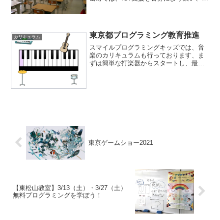
童生徒に役立てるという方針が発表され
ました。このような動きは、学校で働く
先生方の負担を減らすといったメリット
や、ICTを専門家に...
東京都プログラミング教育推進
カリキュラム
スマイルプログラミングキッズでは、音
楽のカリキュラムも行っております、ま
ずは簡単な打楽器からスタートし、最後
には演奏。気になる方はぜひ、東松山市
市民文化センターで開催する、オープン
カレッジにご参加ください♪
東京ゲームショー2021
【東松山教室】3/13（土）・3/27（土）
無料プログラミングを学ぼう！