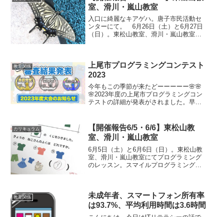
室、滑川・嵐山教室
入口に綺麗なキアゲハ。唐子市民活動セ
ンターにて。 6月26日（土）と6月27日
（日）。東松山教室、滑川・嵐山教室に
てプログラミングのレッスン。スマイル
プログラミングキッズでは、到着した子
どもたちから自分のパソコンの準備をし
上尾市プログラミングコンテスト
ます。低学年の子も...
教育関係
2023
今年もこの季節が来たどーーーーー🌸🌸
🌸2023年度の上尾市プログラミングコン
テストの詳細が発表がされました。早い
もので、今年でもう5回目を迎えるという
ことです。今年の賞品はなんでしょう😊❔
地域一体となってプログラミング教育を
【開催報告6/5・6/6】東松山教
カリキュラム
応援する体制が羨...
室、滑川・嵐山教室
6月5日（土）と6月6日（日）。東松山教
室、滑川・嵐山教室にてプログラミング
のレッスン。スマイルプログラミングキ
ッズでは、到着した子どもたちから自分
のパソコンの準備をします。低学年の子
もしっかりと自分で接続し、パソコンを
未成年者、スマートフォン所有率
起動させています。接...
教育関係
は93.7%、平均利用時間は3.6時間