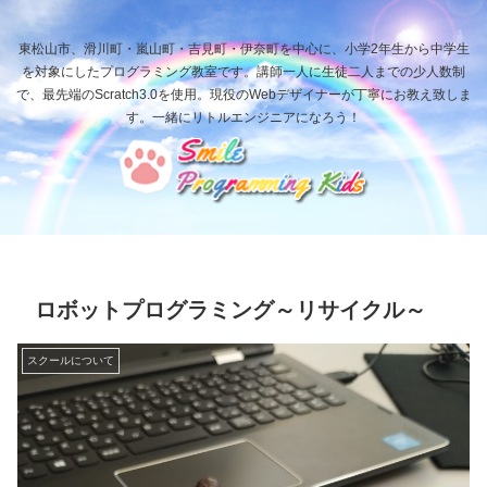
東松山市、滑川町・嵐山町・吉見町・伊奈町を中心に、小学2年生から中学生
を対象にしたプログラミング教室です。講師一人に生徒二人までの少人数制
で、最先端のScratch3.0を使用。現役のWebデザイナーが丁寧にお教え致しま
す。一緒にリトルエンジニアになろう！
ロボットプログラミング～リサイクル～
スクールについて