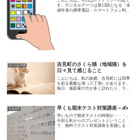
こんにちは。今日はITリテラシーの話で
す。デジタルアーツは第13回となる「未
成年者の携帯電話・スマートフォン利用
実態調査」を実施し、7日その結果を公開
しました。調査は、携帯電話・スマート
フォンを所持する全国の小学校高学年か
ら高校生までの男女...
吉見町のさくら猫（地域猫）を
日々の出来事
日々見て感じること
こんにちは。私の故郷、吉見町には四季
を彩る素敵な湖（八丁湖）があります。
毎日、撮影家の方が多く訪れたり、ラン
ナーが体力づくりに励んだりさまざまで
す。私が八丁湖に行く理由は、さくら猫
（地域猫）です。八丁湖には、数十年も
早くも期末テスト対策講座～✍
前から地域猫がいます。飼...
教育関係
早いもので期末テストの時期が・・・。
今回も私からのプレゼントということ
で、無料でテスト対策講座を実施しまし
た。 中学1年の1学期期末テストだか
ら、そこそこ点数を取ってくれると期待