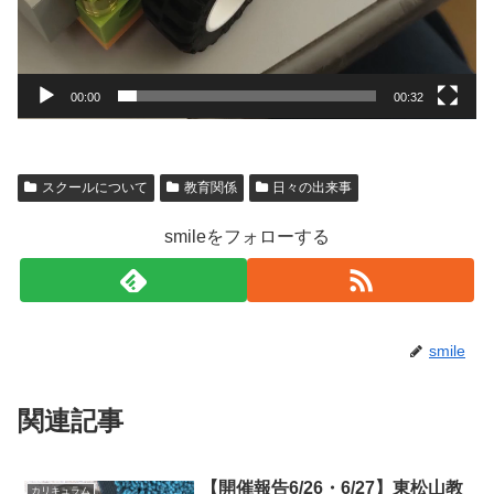
00:00
00:32
スクールについて
教育関係
日々の出来事
smileをフォローする
smile
関連記事
【開催報告6/26・6/27】東松山教
カリキュラム