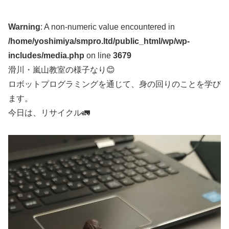
Warning
: A non-numeric value encountered in
/home/yoshimiya/smpro.ltd/public_html/wp/wp-
includes/media.php
on line
3679
滑川・嵐山教室の様子なり😊
ロボットプログラミングを通じて、身の回りのことを学び
ます。
今日は、リサイクル🚛
動
画
プ
レ
ー
ヤ
ー