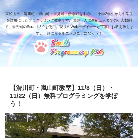
東松山市、滑川町・嵐山町・吉見町・伊奈町を中心に、小学2年生から中学生
を対象にしたプログラミング教室です。講師一人に生徒二人までの少人数制
で、最先端のScratch3.0を使用。現役のWebデザイナーが丁寧にお教え致しま
す。一緒にリトルエンジニアになろう！
【滑川町・嵐山町教室】11/8（日）・
11/22（日）無料プログラミングを学ぼ
う！
カリキュラム