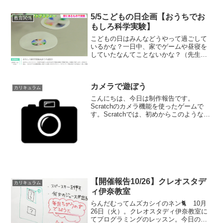
も文化センターの方や講師陣と話し合
い、どのような対応をしていくか模索し
5/5こどもの日企画【おうちでお
ている最中です。そし...
教育関係
もしろ科学実験】
こどもの日はみんなどうやって過ごして
いるかな？一日中、家でゲームや昼寝を
していたなんてことないかな？（先生が
まさにそうでした・・・）今日は、おう
ちでも科学実験が楽しめる、おもしろ実
験をご紹介します！先生は、あの米村で
カメラで遊ぼう
んじろうさん。自宅で過ご...
カリキュラム
こんにちは、今日は制作報告です。
Scratchのカメラ機能を使ったゲームで
す。Scratchでは、初めからこのような機
能も備わっています。（Scratchで見ない
と正常に動かないようです。）現在、講
師陣でいろいろゲームや教育コンテンツ
を作成...
【開催報告10/26】クレオスタデ
カリキュラム
ィ伊奈教室
らんだむってムズカシイのネン🐈 10月
26日（火）。クレオスタディ伊奈教室に
てプログラミングのレッスン。今日の一