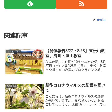
smile
関連記事
【開催報告8/27・8/28】東松山教
カリキュラム
室、滑川・嵐山教室
なんか新しい仲間が増えたみたい😊 8月
27日（土）と8月28日（日）、東松山教室
と滑川・嵐山教室のプログラミング教室
を開催しました♪夏休み最後のプログラミ
ング教室です🎶次回は9月10日（土）から
です！ スマイルプログラミングキッズ
新型コロナウィルスの影響を受け
では、到着...
教育関係
て
こんにちは、新型コロナウィルスの影響
が続いていますが、みなさんいかがお過
ごしでしょうか。現在4月18日、19日で行
う予定だった【プログラミング体験会】