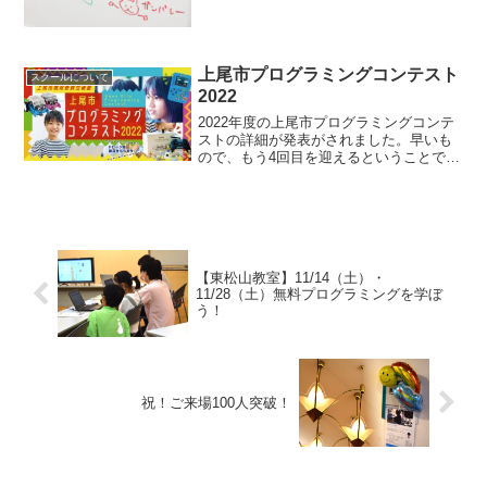
番はツグムくんとリュウくん。二人とも
一緒に30分前に到着。いつも早い。 ほ
のぼのとした雰囲気が特徴の伊奈教室。
スマイルプログラミ...
上尾市プログラミングコンテスト
スクールについて
2022
2022年度の上尾市プログラミングコンテ
ストの詳細が発表がされました。早いも
ので、もう4回目を迎えるということで
す。今年の賞品はドローンみたいですね
😊地域一体となってプログラミング教育
を応援する体制が羨ましい。対象地域に
限りがありますが、子...
【東松山教室】11/14（土）・
11/28（土）無料プログラミングを学ぼ
う！
祝！ご来場100人突破！