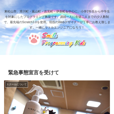
東松山市、滑川町・嵐山町・吉見町・伊奈町を中心に、小学2年生から中学生
を対象にしたプログラミング教室です。講師一人に生徒二人までの少人数制
で、最先端のScratch3.0を使用。現役のWebデザイナーが丁寧にお教え致しま
す。一緒にリトルエンジニアになろう！
緊急事態宣言を受けて
スクールについて