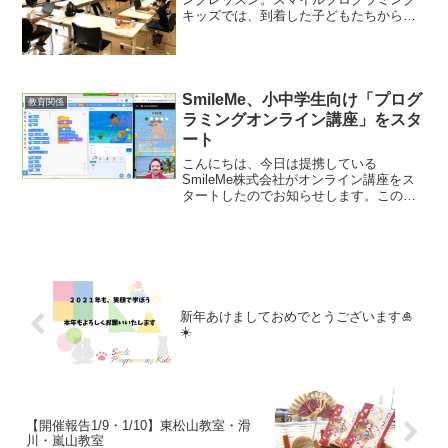
キッズでは、到着した子どもたちから自
分のパソコンの準備をします。低学年の
子もしっかりと自分で接続し、パソコン
を起動させています。接続方法を学ぶの
もとても大切な要素で...
SmileMe、小中学生向け「プログ
教育関係
ラミングオンライン講座」をスタ
ート
こんにちは、今日は提携している
SmileMe株式会社がオンライン講座をス
タートしたのでお知らせします。このオ
ンライン講座では、小中学生を対象に学
校でも導入されているスクラッチやプロ
セッシング、3DCGの3科目を学ぶことが
できます。また、グル...
新年あけましておめでとうございます🎍
☀️
【開催報告1/9・1/10】東松山教室・滑
川・嵐山教室