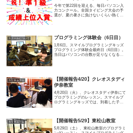
今年で第22回を迎える、毎日パソコン入
力コンクール。全国タイピング大会の予
選が、夏の暑さに負けないくらい熱く実
施されました。第22回6月大会では、延べ
約2万5千名の方々が参加しました。当教
室の生徒も参加し、見事成績上位に入り
ました！おめでと...
プログラミング体験会（6日目）
スクールについて
1月6日。スマイルプログラミングキッズ
プログラミング体験会最終日（6日目）。
当日はパソコンの台数が足りなくなるほ
ど、多くの方がプログラミング体験会に
お越しくださりありがとうございまし
た。今日も子どもたちは、初めてスクラ
ッチと向き合い、苦戦...
【開催報告4/20】クレオスタディ
カリキュラム
伊奈教室
4月20日（火）、クレオスタディ伊奈にて
プログラミングのレッスン。スマイルプ
ログラミングキッズでは、到着した子ど
もたちから自分のパソコンの準備をしま
す。接続方法を学ぶのもとても大切な要
素です。たまに（？）先生がネットワー
【開催報告5/29】東松山教室
クを開放していないと...
カリキュラム
5月29日（土）、東松山教室のプログラミ
ングレッスン。スマイルプログラミング