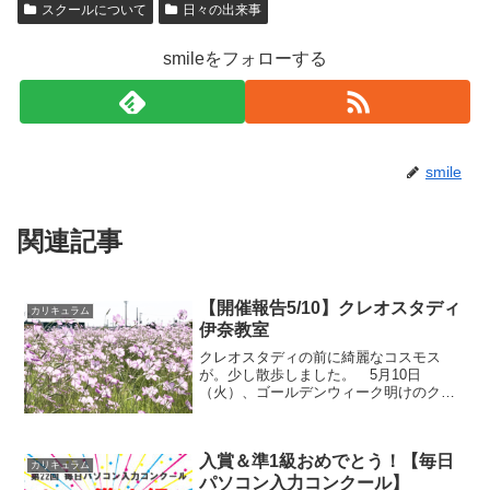
スクールについて
日々の出来事
smileをフォローする
smile
関連記事
【開催報告5/10】クレオスタディ
カリキュラム
伊奈教室
クレオスタディの前に綺麗なコスモス
が。少し散歩しました。 5月10日
（火）、ゴールデンウィーク明けのクレ
オスタディ伊奈教室😊この日は、子ども
たちのために買い物をする予定だったの
で少し早めに事務所を出発。途中、クレ
入賞＆準1級おめでとう！【毎日
オスタディの前を通った際に、...
カリキュラム
パソコン入力コンクール】