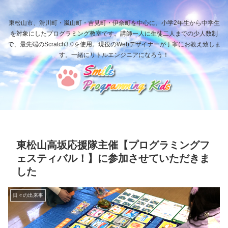
東松山市、滑川町・嵐山町・吉見町・伊奈町を中心に、小学2年生から中学生
を対象にしたプログラミング教室です。講師一人に生徒二人までの少人数制
で、最先端のScratch3.0を使用。現役のWebデザイナーが丁寧にお教え致しま
す。一緒にリトルエンジニアになろう！
東松山高坂応援隊主催【プログラミングフ
ェスティバル！】に参加させていただきま
した
日々の出来事