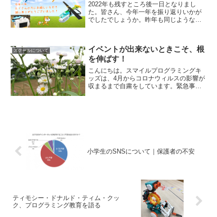
2022年も残すところ後一日となりまし
た。皆さん、今年一年を振り返りいかが
でしたでしょうか。昨年も同じようなこ
とを書いていますが、私は今年一年、と
ても内容が濃い一年でした。たくさんの
キッズたちに出会い、とても充実した一
イベントが出来ないときこそ、根
年を過ごすことができま...
スクールについて
を伸ばす！
こんにちは。スマイルプログラミングキ
ッズは、4月からコロナウィルスの影響が
収まるまで自粛をしています。緊急事態
宣言が早く解除されて欲しいですが、何
よりも子どもたちの安全が一番です！子
どもたちのためにレッスンが出来ないか
らといって、立ち止まる...
小学生のSNSについて｜保護者の不安
ティモシー・ドナルド・ティム・クッ
ク、プログラミング教育を語る