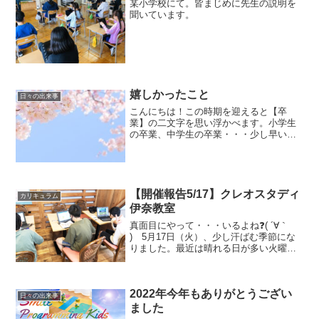
某小学校にて。皆まじめに先生の説明を
聞いています。
嬉しかったこと
日々の出来事
こんにちは！この時期を迎えると【卒
業】の二文字を思い浮かべます。小学生
の卒業、中学生の卒業・・・少し早いで
すが、皆さん進級・卒業おめでとうござ
います😊そして、スマイルプログラミン
グキッズに通っていた生徒が、無事高校
受験を終えた報告を保護者の...
【開催報告5/17】クレオスタディ
カリキュラム
伊奈教室
真面目にやって・・・いるよね❓( ´∀｀
) 5月17日（火）、少し汗ばむ季節にな
りました。最近は晴れる日が多い火曜日
🌤昨年は、火曜日の雨率が異様に高い気
がしました💦日が延びたので先生も外に
出て見送るようにしています😊1コマ目が
2022年今年もありがとうござい
終わっても、...
日々の出来事
ました