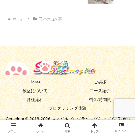
ホーム
日々の出来事
Home
ご挨拶
教室について
コース紹介
各種流れ
料金/時間割
プログラミング体験
Copyright © 2019-2026 スマイルプログラミングキッズ All Rights
Reserved.
メニュー
ホーム
検索
トップ
サイドバー