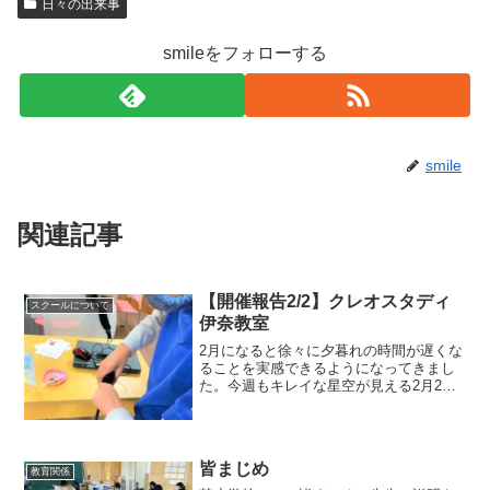
日々の出来事
smileをフォローする
smile
関連記事
【開催報告2/2】クレオスタディ
スクールについて
伊奈教室
2月になると徐々に夕暮れの時間が遅くな
ることを実感できるようになってきまし
た。今週もキレイな星空が見える2月2
日。今日もクレオスタディ伊奈教室でプ
ログラミング教室を開催しました。緊急
事態宣言が発令され、今日もいつも以上
に入念に消毒をして開催...
皆まじめ
教育関係