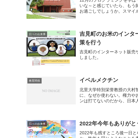
いな～と感じていたら、もう
お過ごしでしょうか。スマイル
吉見町のお米のインタ
日々の出来事
策を行う
吉見町のインターネット販売
しました。
イベルメクチン
教育関係
北里大学特別栄誉教授の大村
に、なぜか使わない。権力や
ンは打てないのだから、日本人
2022年今年もありが
日々の出来事
2022年も残すところ後一日