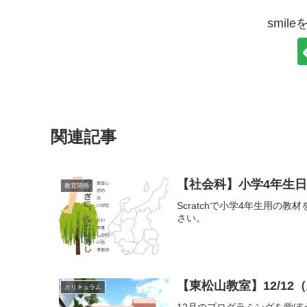
smil
関連記事
【社会科】小学4年生
教育関係
Scratchで小学4年生用
さい。
【東松山教室】12/12
カリキュラム
12月のプログラミングを学