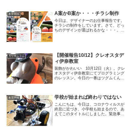
A案かB案か・・・チラシ制作
教育関係
今日は、デザイナーのお仕事報告です。
チラシの制作をしています。さて、どっ
ちのデザインが選ばれるかな・・・。チ
ラシ制作で大切なことは、まとめるこ
と。細かいポイントはたくさんあります
が、伝えたい要素は目線にまとめます。
あっちに書いたり、こっちに...
【開催報告10/12】クレオスタデ
カリキュラム
ィ伊奈教室
装飾がかわいい 10月12日（火）。クレ
オスタディ伊奈教室にてプログラミング
のレッスン。今日の一番はツグムくん。
30分前に到着。やる気に満ちあふれてい
ます。 ほのぼのとした雰囲気が特徴の
伊奈教室。スマイルプログラミングキッ
学校が始まれば終わりではない
ズでは、到着した子...
教育関係
こんにちは、今日は、コロナウィルスが
終息に近づき、小学校も始まるので、あ
えてこのタイトルにしました。緊急事態
宣言が解除され多くの方は安心し、通常
通りの生活に戻ると考えているのではな
いでしょうか。たしかに学校が始まり、
商業施設も通常営業に戻り...