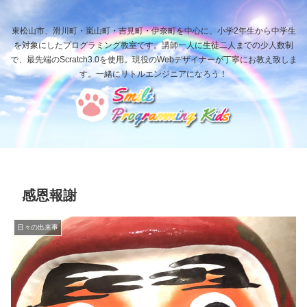
東松山市、滑川町・嵐山町・吉見町・伊奈町を中心に、小学2年生から中学生
を対象にしたプログラミング教室です。講師一人に生徒二人までの少人数制
で、最先端のScratch3.0を使用。現役のWebデザイナーが丁寧にお教え致しま
す。一緒にリトルエンジニアになろう！
感恩報謝
日々の出来事