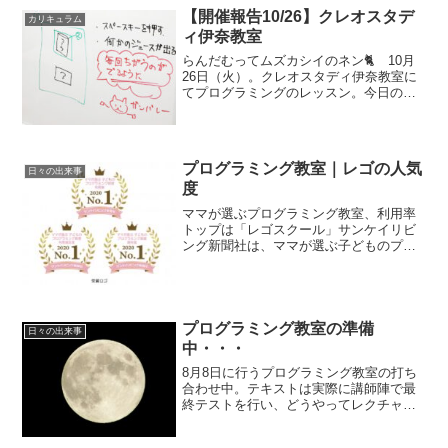
【開催報告10/26】クレオスタデ
カリキュラム
ィ伊奈教室
らんだむってムズカシイのネン🐈 10月
26日（火）。クレオスタディ伊奈教室に
てプログラミングのレッスン。今日の一
番はツグムくんとリュウくん。二人とも
一緒に30分前に到着。いつも早い。 ほ
のぼのとした雰囲気が特徴の伊奈教室。
スマイルプログラミ...
プログラミング教室｜レゴの人気
日々の出来事
度
ママが選ぶプログラミング教室、利用率
トップは「レゴスクール」サンケイリビ
ング新聞社は、ママが選ぶ子どものプロ
グラミング教室について調査し、11日そ
の結果を公開した。同社では、読者が選
ぶお勧めの商品やサービスをさまざまな
切り口で調査し、結果を...
プログラミング教室の準備
日々の出来事
中・・・
8月8日に行うプログラミング教室の打ち
合わせ中。テキストは実際に講師陣で最
終テストを行い、どうやってレクチャー
していくかを考えています。問題が無い
ことを確認して、それからキッズたちの